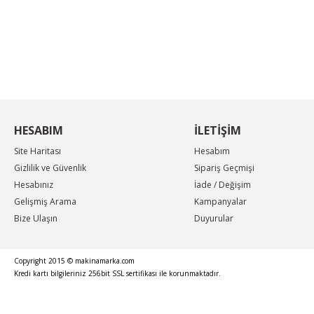
KAMPANYA MAİL LİSTEMİZE KAYDOLUN
En güncel indirimler, en yeni ürünlerden ilk sizin
haberiniz olsun, yenilikleri takip edin...
HESABIM
İLETİŞİM
Site Haritası
Hesabım
Gizlilik ve Güvenlik
Sipariş Geçmişi
Hesabınız
İade / Değişim
Gelişmiş Arama
Kampanyalar
Bize Ulaşın
Duyurular
Copyright 2015 © makinamarka.com
Kredi kartı bilgileriniz 256bit SSL sertifikası ile korunmaktadır.