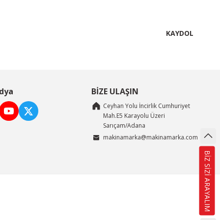
KAYDOL
dya
BİZE ULAŞIN
Ceyhan Yolu İncirlik Cumhuriyet
Mah.E5 Karayolu Üzeri
Sarıçam/Adana
makinamarka@makinamarka.com
BİZ SİZİ ARAYALIM