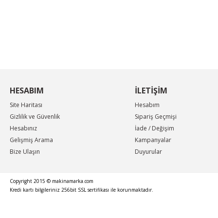
KAMPANYA MAİL LİSTEMİZE KAYDOLUN
En güncel indirimler, en yeni ürünlerden ilk sizin
haberiniz olsun, yenilikleri takip edin...
HESABIM
İLETİŞİM
Site Haritası
Hesabım
Gizlilik ve Güvenlik
Sipariş Geçmişi
Hesabınız
İade / Değişim
Gelişmiş Arama
Kampanyalar
Bize Ulaşın
Duyurular
Copyright 2015 © makinamarka.com
Kredi kartı bilgileriniz 256bit SSL sertifikası ile korunmaktadır.