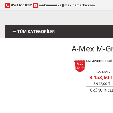
0541 650 03 01
makinamarka@makinamarka.com
TÜM KATEGORİLER
A-Mex M-Gr
A-MEX M-GR9001H Kalı
%20
İNDİRİM
KDV DAHİL
3.153,60 
3.942,00 TL
ÜRÜNÜ İNCE