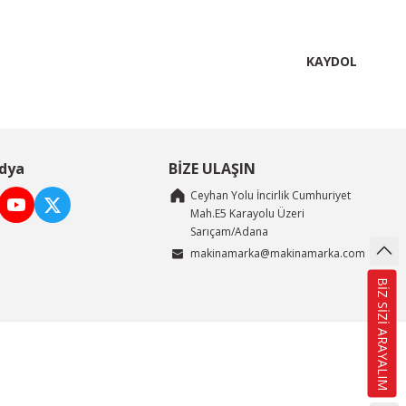
KAYDOL
dya
BİZE ULAŞIN
Ceyhan Yolu İncirlik Cumhuriyet
Mah.E5 Karayolu Üzeri
Sarıçam/Adana
makinamarka@makinamarka.com
BİZ SİZİ ARAYALIM