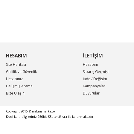
KAMPANYA MAİL LİSTEMİZE KAYDOLUN
En güncel indirimler, en yeni ürünlerden ilk sizin
haberiniz olsun, yenilikleri takip edin...
HESABIM
İLETİŞİM
Site Haritası
Hesabım
Gizlilik ve Güvenlik
Sipariş Geçmişi
Hesabınız
İade / Değişim
Gelişmiş Arama
Kampanyalar
Bize Ulaşın
Duyurular
Copyright 2015 © makinamarka.com
Kredi kartı bilgileriniz 256bit SSL sertifikası ile korunmaktadır.