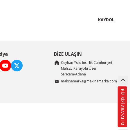
KAYDOL
dya
BİZE ULAŞIN
Ceyhan Yolu İncirlik Cumhuriyet
Mah.E5 Karayolu Üzeri
Sarıçam/Adana
makinamarka@makinamarka.com
BİZ SİZİ ARAYALIM