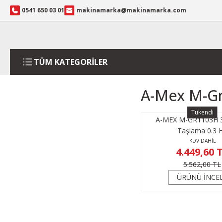
0541 650 03 01
makinamarka@makinamarka.com
TÜM KATEGORİLER
A-Mex M-Gr
Tükendi
A-MEX M-GR1103H 3''
Taşlama 0.3 
KDV DAHİL
4.449,60 
5.562,00 TL
ÜRÜNÜ İNCE