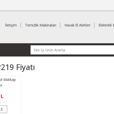
İletişim
Temizlik Makinaları
Havalı El Aletleri
Elektrikli 
219 Fiyatı
M Matkap
me
TL
L
LE