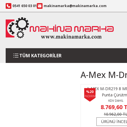
0541 650 03 01
makinamarka@makinamarka.com
TÜM KATEGORİLER
A-Mex M-Dr
A-MEX M-DR219 8 M
%20
Punta Çürüt
İNDİRİM
KDV DAHİL
8.769,60 
10.962,00 T
ÜRÜNÜ İNCE