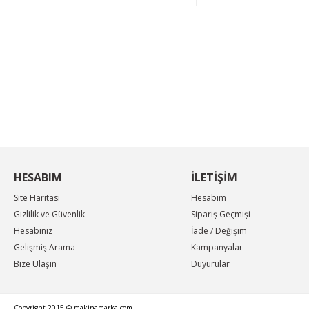
KAMPANYA MAİL LİSTEMİZE KAYDOLUN
En güncel indirimler, en yeni ürünlerden ilk sizin
haberiniz olsun, yenilikleri takip edin...
HESABIM
İLETİŞİM
Site Haritası
Hesabım
Gizlilik ve Güvenlik
Sipariş Geçmişi
Hesabınız
İade / Değişim
Gelişmiş Arama
Kampanyalar
Bize Ulaşın
Duyurular
Copyright 2015 © makinamarka.com