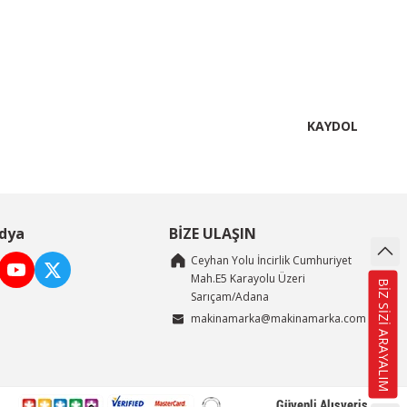
KAYDOL
dya
BİZE ULAŞIN
Ceyhan Yolu İncirlik Cumhuriyet
Mah.E5 Karayolu Üzeri
BİZ SİZİ ARAYALIM
Sarıçam/Adana
makinamarka@makinamarka.com