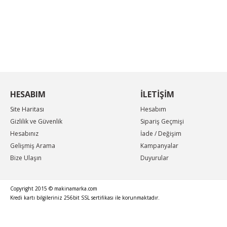
KAMPANYA MAİL LİSTEMİZE KAYDOLUN
En güncel indirimler, en yeni ürünlerden ilk sizin
haberiniz olsun, yenilikleri takip edin...
HESABIM
İLETİŞİM
Site Haritası
Hesabım
Gizlilik ve Güvenlik
Sipariş Geçmişi
Hesabınız
İade / Değişim
Gelişmiş Arama
Kampanyalar
Bize Ulaşın
Duyurular
Copyright 2015 © makinamarka.com
Kredi kartı bilgileriniz 256bit SSL sertifikası ile korunmaktadır.