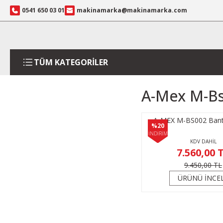
0541 650 03 01
makinamarka@makinamarka.com
TÜM KATEGORİLER
A-Mex M-Bs
A-MEX M-BS002 Bant
%20
İNDİRİM
KDV DAHİL
7.560,00 
9.450,00 TL
ÜRÜNÜ İNCE