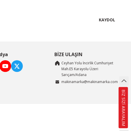
KAYDOL
dya
BİZE ULAŞIN
Ceyhan Yolu İncirlik Cumhuriyet
Mah.E5 Karayolu Üzeri
Sarıçam/Adana
makinamarka@makinamarka.com
BİZ SİZİ ARAYALIM