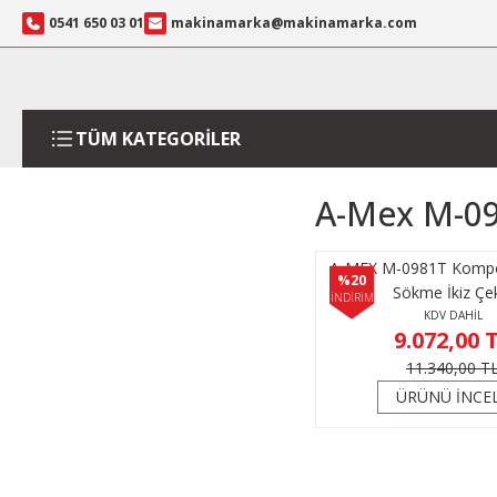
0541 650 03 01
makinamarka@makinamarka.com
TÜM KATEGORİLER
A-Mex M-09
A-MEX M-0981T Kompo
%20
Sökme İkiz Çe
İNDİRİM
KDV DAHİL
9.072,00 
11.340,00 T
ÜRÜNÜ İNCE