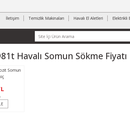
İletişim
Temizlik Makinaları
Havalı El Aletleri
Elektrikli 
81t Havalı Somun Sökme Fiyatı
zit Somun
kiç
TL
L
LE