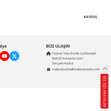
KAYDOL
dya
BİZE ULAŞIN
Ceyhan Yolu İncirlik Cumhuriyet
Mah.E5 Karayolu Üzeri
Sarıçam/Adana
makinamarka@makinamarka.com
BİZ SİZİ ARAYALIM