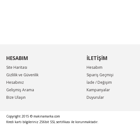
KAMPANYA MAİL LİSTEMİZE KAYDOLUN
En güncel indirimler, en yeni ürünlerden ilk sizin
haberiniz olsun, yenilikleri takip edin...
HESABIM
İLETİŞİM
Site Haritası
Hesabım
Gizlilik ve Güvenlik
Sipariş Geçmişi
Hesabınız
İade / Değişim
Gelişmiş Arama
Kampanyalar
Bize Ulaşın
Duyurular
Copyright 2015 © makinamarka.com
Kredi kartı bilgileriniz 256bit SSL sertifikası ile korunmaktadır.